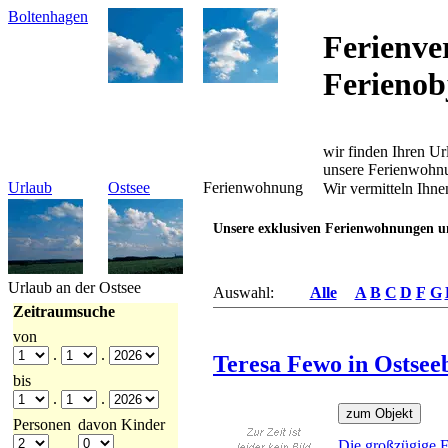
Boltenhagen
Ferienve
Ferienob
wir finden Ihren Ur
unsere Ferienwohn
Urlaub
Ostsee
Ferienwohnung
Wir vermitteln Ihne
Unsere exklusiven Ferienwohnungen un
Urlaub an der Ostsee
Auswahl:
Alle
A
B
C
D
F
G
Zeitraumsuche
von
.
.
Teresa Fewo in Ostsee
bis
.
.
Personen
davon Kinder
Die großzügige F