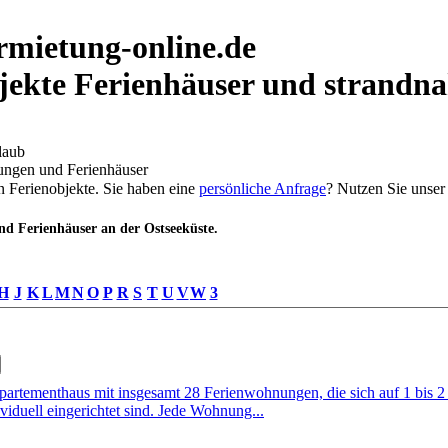
rmietung-online.de
jekte Ferienhäuser und strandn
laub
ungen und Ferienhäuser
n Ferienobjekte. Sie haben eine
persönliche Anfrage
? Nutzen Sie unse
d Ferienhäuser an der Ostseeküste.
H
J
K
L
M
N
O
P
R
S
T
U
V
W
3
artementhaus mit insgesamt 28 Ferienwohnungen, die sich auf 1 bis 
ividuell eingerichtet sind. Jede Wohnung...