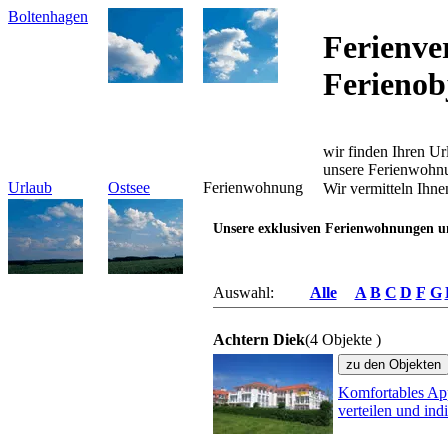
Boltenhagen
Ferienve
Ferienob
wir finden Ihren Ur
unsere Ferienwohn
Urlaub
Ostsee
Ferienwohnung
Wir vermitteln Ihne
Unsere exklusiven Ferienwohnungen un
Auswahl:
Alle
A
B
C
D
F
G
Achtern Diek
(4 Objekte )
Komfortables App
verteilen und ind