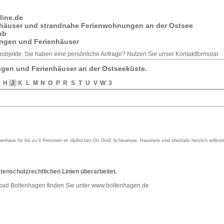
line.de
nhäuser und strandnahe Ferienwohnungen an der Ostsee
ub
ngen und Ferienhäuser
enobjekte. Sie haben eine
persönliche Anfrage
? Nutzen Sie unser
Kontaktformular
.
gen und Ferienhäuser an der Ostseeküste.
H
J
K
L
M
N
O
P
R
S
T
U
V
W
3
rienhaus für bis zu 6 Personen im idyllischen Ort Groß Schwansee. Haustiere sind ebenfalls herzlich willk
atenschutzrechtlichen Linien überarbeitet.
bad Boltenhagen finden Sie unter
www.boltenhagen.de