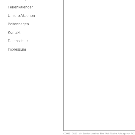
Ferienkalender
Unsere Aktionen
Boltenhagen
Kontakt
Datenschutz
Impressum
©2005 - 2020 - ein Service von Into-The-Web.Net im Auftrage von PC