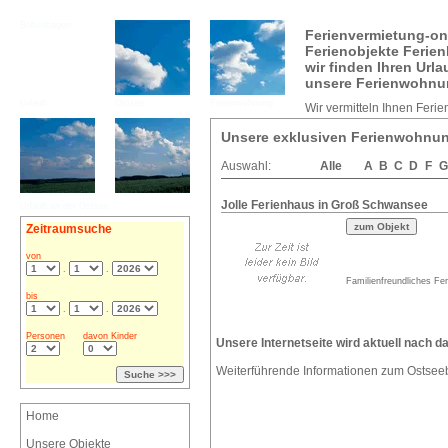
Boltenhagen
Ferienvermietung-on
Ferienobjekte Ferie
wir finden Ihren Urla
unsere Ferienwohnu
Urlaub
Ostsee
Ferienwohnung
Wir vermitteln Ihnen Feri
Unsere exklusiven Ferienwohnun
Auswahl:
Alle
A
B
C
D
F
G
Jolle Ferienhaus in Groß Schwansee
Urlaub an der Ostsee
Zeitraumsuche
von
.
.
Familienfreundliches Fe
bis
.
.
Personen
davon Kinder
Unsere Internetseite wird aktuell nach d
Weiterführende Informationen zum Ostsee
Home
Unsere Objekte