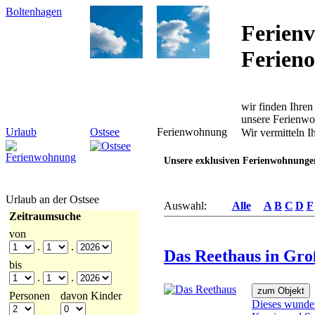
Boltenhagen
Ferienv
Ferieno
wir finden Ihren
unsere Ferienwo
Urlaub
Ostsee
Ferienwohnung
Wir vermitteln I
Unsere exklusiven Ferienwohnungen
Urlaub an der Ostsee
Auswahl:
Alle
A
B
C
D
F
Zeitraumsuche
von
.
.
Das Reethaus in Gr
bis
.
.
Personen
davon Kinder
Dieses wunder