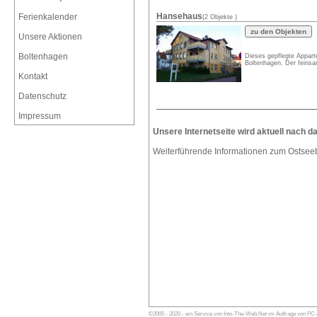
Hansehaus
Ferienkalender
(2 Objekte )
Unsere Aktionen
Boltenhagen
Dieses gepflegte Appart
Boltenhagen. Der feinsa
Kontakt
Datenschutz
Impressum
Unsere Internetseite wird aktuell nach d
Weiterführende Informationen zum Ostsee
©2005 - 2020 - ein Service von Into-The-Web.Net im Auftrage von PC