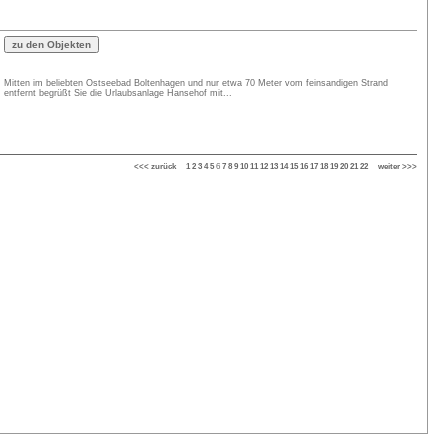
Mitten im beliebten Ostseebad Boltenhagen und nur etwa 70 Meter vom feinsandigen Strand
entfernt begrüßt Sie die Urlaubsanlage Hansehof mit...
<<< zurück
1
2
3
4
5
6
7
8
9
10
11
12
13
14
15
16
17
18
19
20
21
22
weiter >>>