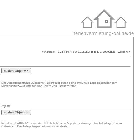
<<< zurück
1
2
3
4
5
6
7
8
9
10
11
12
13
14
15
16
17
18
19
20
21
22
weiter >>>
Das Appartementhaus „Goosbrink“ überzeugt durch seine attraktive Lage gegenüber dem
Küstenschutzwald und nur rund 150 m vom Ostseestrand...
 Objekte )
Residenz „Haffblick“ – einer der TOP beliebtesten Appartementanlagen bei Urlaubsgästen im
Ostseebad. Die Anlage begeistert durch ihre ideale...