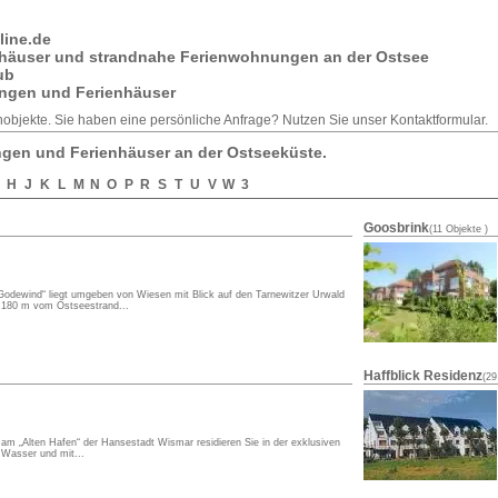
line.de
nhäuser und strandnahe Ferienwohnungen an der Ostsee
ub
ngen und Ferienhäuser
enobjekte. Sie haben eine
persönliche Anfrage
? Nutzen Sie unser
Kontaktformular
.
gen und Ferienhäuser an der Ostseeküste.
H
J
K
L
M
N
O
P
R
S
T
U
V
W
3
Goosbrink
(11 Objekte )
odewind“ liegt umgeben von Wiesen mit Blick auf den Tarnewitzer Urwald
 180 m vom Ostseestrand...
Haffblick Residenz
(29
 am „Alten Hafen“ der Hansestadt Wismar residieren Sie in der exklusiven
 Wasser und mit...