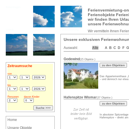
Boltenhagen
Ferienvermietung-on
Ferienobjekte Ferie
wir finden Ihren Urla
unsere Ferienwohnu
Urlaub
Ostsee
Ferienwohnung
Wir vermitteln Ihnen Feri
Unsere exklusiven Ferienwohnun
Auswahl:
Alle
A
B
C
D
F
G
Godewind
Urlaub an der Ostsee
(15 Objekte )
Zeitraumsuche
von
Das Appartementhaus „G
.
.
– und dennoch nur etwa
bis
.
.
Personen
davon Kinder
Hafenspitze Wismar
(37 Objekte )
In absoluter Spitzenlage
Hafenspitze – direkt am
Home
Unsere Objekte