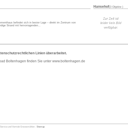
Hansehof
(3 Objekte )
ementhaus befindet sich in bester Lage – direkt im Zentrum von
ndige Strand mit hervorragenden...
atenschutzrechtlichen Linien überarbeitet.
bad Boltenhagen finden Sie unter
www.boltenhagen.de
-Service und Vertrieb Grevesmühlen -
Sitemap