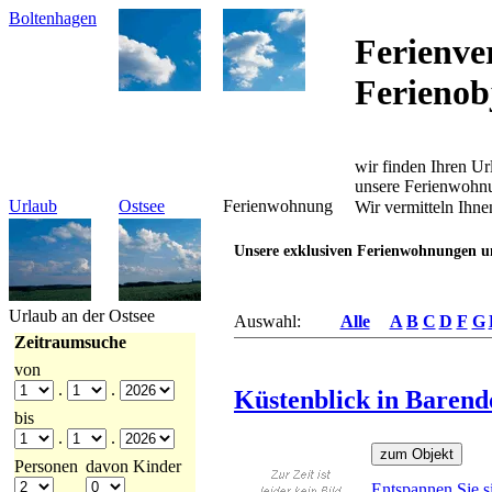
Boltenhagen
Ferienve
Ferienob
wir finden Ihren Ur
unsere Ferienwohn
Urlaub
Ostsee
Ferienwohnung
Wir vermitteln Ihne
Unsere exklusiven Ferienwohnungen un
Urlaub an der Ostsee
Auswahl:
Alle
A
B
C
D
F
G
Zeitraumsuche
von
.
.
Küstenblick in Barend
bis
.
.
Personen
davon Kinder
Entspannen Sie s