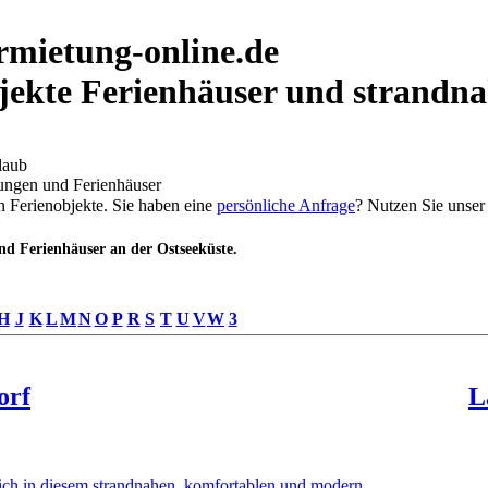
rmietung-online.de
jekte Ferienhäuser und strandn
laub
ungen und Ferienhäuser
n Ferienobjekte. Sie haben eine
persönliche Anfrage
? Nutzen Sie unse
d Ferienhäuser an der Ostseeküste.
H
J
K
L
M
N
O
P
R
S
T
U
V
W
3
orf
L
ich in diesem strandnahen, komfortablen und modern