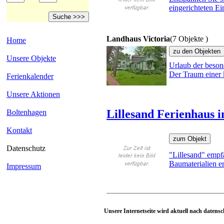
eingerichteten E
Landhaus Victoria
(7 Objekte )
Home
Unsere Objekte
Urlaub der beso
Der Traum einer k
Ferienkalender
Unsere Aktionen
Lillesand Ferienhaus 
Boltenhagen
Kontakt
Datenschutz
"Lillesand" empf
Baumaterialien er
Impressum
Unsere Internetseite wird aktuell nach datensc