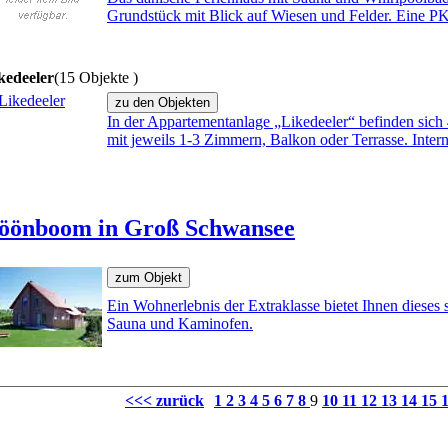
Grundstück mit Blick auf Wiesen und Felder. Eine P
kedeeler
(15 Objekte )
In der Appartementanlage „Likedeeler“ befinden sic
mit jeweils 1-3 Zimmern, Balkon oder Terrasse. Intern
öönboom in Groß Schwansee
Ein Wohnerlebnis der Extraklasse bietet Ihnen dieses
Sauna und Kaminofen.
<<< zurück
1
2
3
4
5
6
7
8
9
10
11
12
13
14
15