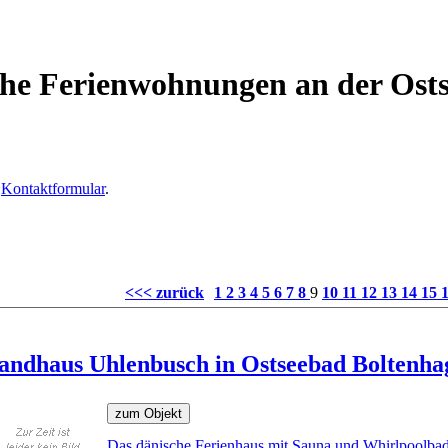
ahe Ferienwohnungen an der Ost
r
Kontaktformular
.
<<< zurück
1
2
3
4
5
6
7
8
9
10
11
12
13
14
15
andhaus Uhlenbusch in Ostseebad Boltenha
Das dänische Ferienhaus mit Sauna und Whirlpoolba